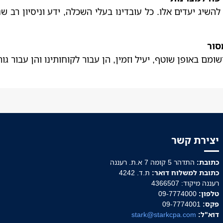
השיג יעדים אלו. כל עובדינו בעלי השכלה, ידע וניסיון רב שנ
סור
שומם באופן שוטף, יעיל וזמין, הן עבור לקוחותינו והן עבור 
יצירת קשר
כתובת:
התדהר 5 קומה 7 א.ת. רעננה
כתובת למשלוח דואר:
ת.ד. 4242
רעננה מיקוד: 4366507
טלפון:
09-7774000
פקס:
09-7774001
דוא"ל:
stark@starkcpa.com