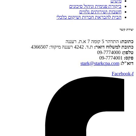
מיסים
ביקורת פנימית וניהול סיכונים
חשבות ושירותים נלווים
הבית להבראת חברות ושיקום כלכלי
יצירת קשר
כתובת:
התדהר 5 קומה 7 א.ת. רעננה
כתובת למשלוח דואר:
ת.ד. 4242 רעננה מיקוד: 4366507
טלפון:
09-7774000
פקס:
09-7774001
דוא"ל:
stark@starkcpa.com
Facebook-f