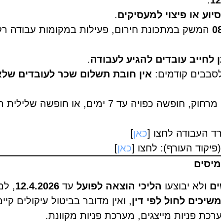
.
12
יוע או פיצוי למעסיקים
.
המשק במתכונת חירום, פעילות במקומות עבודה רק
ן לחייב עובדים להגיע לעבודה
.
לסבבים קודמים:
אין חובת תשלום שכר לעובדים שלא
המלצות תפעוליות נפוצות: עבודה מרחוק, חופשה כפוי
ד העבודה לחצו [
כאן
]
יקוד העורף): לחצו [
כאן
]
מיסים
ים
ולא יבוצעו
הליכי הוצאה לפועל
עד
12.4.2026
, למ
שיכים לחול לפי דין
, ואין מדובר בביטול עיקולים קיי
רכת פניות מייצגים, מערכת פניות מקוונת.