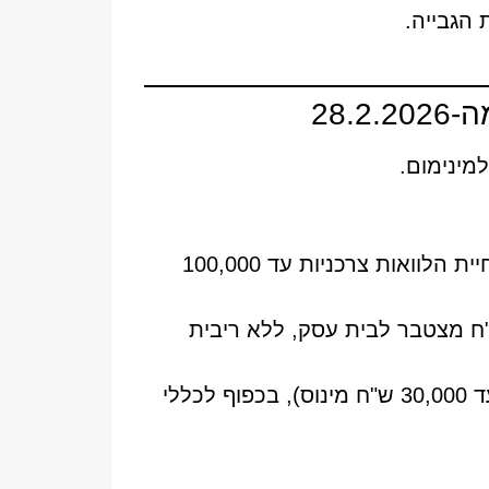
הגבייה.
28.
מינימום.
: דחיית משכנתאות ל-3 חודשים ללא ריבית ועמלות, ודחיית הלוואות צרכניות עד 100,000
ם להחזרי הלוואות עד 2 מיליון ש"ח מצטבר לבית עסק, ללא ריבית
: פטור ריבית מינוס בעו"ש עסקי לתקופה של חודשיים (עד 30,000 ש"ח מינוס), בכפוף לכללי