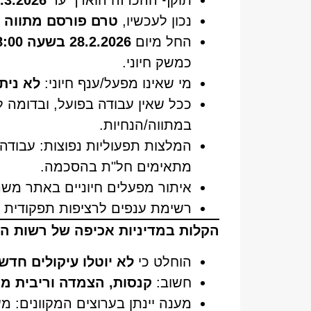
תוקף ההכרזה הוארך עד
.3.2026
נכון לעכשיו,
טרם פורסם מתווה ס
החל מיום
28.2.2026 בשעה 08:00
כמשק חיוני.
מי שאינו מפעל/ענף חיוני:
לא נית
ככל שאין עבודה בפועל, ובדומה 
במתווה/הנחיות.
מתאימים חל"ת בהסכמה.
איתור מפעלים חיוניים באתר משר
רשימת ענפים לרציפות תפקודית (פ
הקלות במדיניות אכיפה של רשות ה
הוחלט כי
לא יוטלו עיקולים חדש
חשוב:
קנסות, הצמדה וריבית ממ
מענה יינתן בערוצים המקוונים: מע