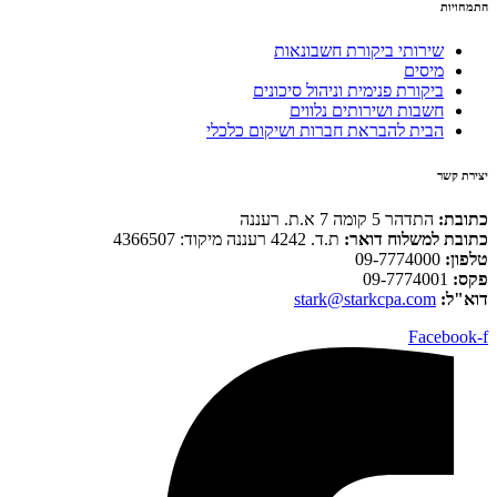
התמחויות
שירותי ביקורת חשבונאות
מיסים
ביקורת פנימית וניהול סיכונים
חשבות ושירותים נלווים
הבית להבראת חברות ושיקום כלכלי
יצירת קשר
כתובת:
התדהר 5 קומה 7 א.ת. רעננה
כתובת למשלוח דואר:
ת.ד. 4242 רעננה מיקוד: 4366507
טלפון:
09-7774000
פקס:
09-7774001
דוא"ל:
stark@starkcpa.com
Facebook-f