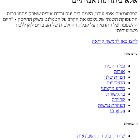
אלא ביתרונות אמיתיים"
הפרסומאית אימי עירון, היזמת רים יונס ורו"ח איריס שטרק ניתחו בכנס
התעסוקה השנתי של גלובס את הקרב על הטאלנט בשוק ההייטק • "היום
ההשפעה של התדמית על קבלת ההחלטות של העובדים לאן ללכת
משמעותית"
לחצו כאן להמשך קריאה
ניווט מהיר
עמוד הבית
אודות
הצוות שלנו
התמחויות
מידע מקצועי
בתקשורת
קריירה
הצהרת נגישות
English
התמחויות
שירותי ביקורת חשבונאות