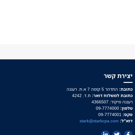
יצירת קשר
כתובת:
התדהר 5 קומה 7 א.ת. רעננה
כתובת למשלוח דואר:
ת.ד. 4242
רעננה מיקוד: 4366507
טלפון:
09-7774000
פקס:
09-7774001
דוא"ל:
stark@starkcpa.com